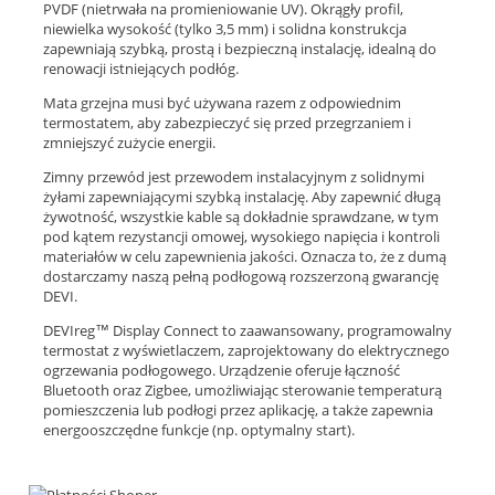
PVDF (nietrwała na promieniowanie UV). Okrągły profil,
niewielka wysokość (tylko 3,5 mm) i solidna konstrukcja
zapewniają szybką, prostą i bezpieczną instalację, idealną do
renowacji istniejących podłóg.
Mata grzejna musi być używana razem z odpowiednim
termostatem, aby zabezpieczyć się przed przegrzaniem i
zmniejszyć zużycie energii.
Zimny przewód jest przewodem instalacyjnym z solidnymi
żyłami zapewniającymi szybką instalację. Aby zapewnić długą
żywotność, wszystkie kable są dokładnie sprawdzane, w tym
pod kątem rezystancji omowej, wysokiego napięcia i kontroli
materiałów w celu zapewnienia jakości. Oznacza to, że z dumą
dostarczamy naszą pełną podłogową rozszerzoną gwarancję
DEVI.
DEVIreg™ Display Connect to zaawansowany, programowalny
termostat z wyświetlaczem, zaprojektowany do elektrycznego
ogrzewania podłogowego. Urządzenie oferuje łączność
Bluetooth oraz Zigbee, umożliwiając sterowanie temperaturą
pomieszczenia lub podłogi przez aplikację, a także zapewnia
energooszczędne funkcje (np.
optymalny start).