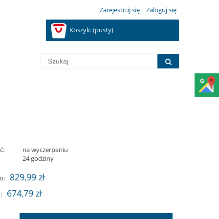
Zarejestruj się
Zaloguj się
Koszyk:
(pusty)
ć:
na wyczerpaniu
:
24 godziny
829,99 zł
o:
674,79 zł
: