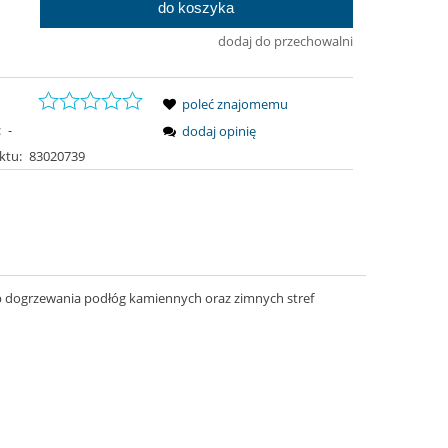
do koszyka
.
dodaj do przechowalni
poleć znajomemu
:
-
dodaj opinię
ktu:
83020739
b dogrzewania podłóg kamiennych oraz zimnych stref