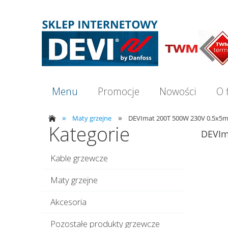
Menu
Promocje
Nowości
O 
»
»
Maty grzejne
DEVImat 200T 500W 230V 0.5x5
Kategorie
DEVIm
Kable grzewcze
Maty grzejne
Akcesoria
Pozostałe produkty grzewcze