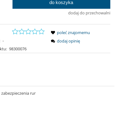
do koszyka
.
dodaj do przechowalni
poleć znajomemu
:
-
dodaj opinię
ktu:
98300076
 zabezpieczenia rur