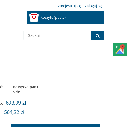
Zarejestruj się
Zaloguj się
Koszyk:
(pusty)
ć:
na wyczerpaniu
:
5 dni
693,99 zł
o:
564,22 zł
: