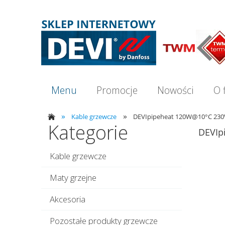
Menu
Promocje
Nowości
O 
»
»
Kable grzewcze
DEVIpipeheat 120W@10°C 23
Kategorie
DEVIp
Kable grzewcze
Maty grzejne
Akcesoria
Pozostałe produkty grzewcze