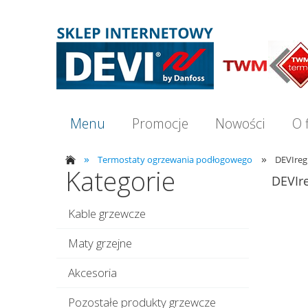
Menu
Promocje
Nowości
O 
»
»
Termostaty ogrzewania podłogowego
DEVIreg
Kategorie
DEVIr
Kable grzewcze
Maty grzejne
Akcesoria
Pozostałe produkty grzewcze