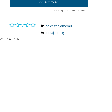
do koszyka
.
dodaj do przechowalni
poleć znajomemu
:
-
dodaj opinię
ktu:
140F1072