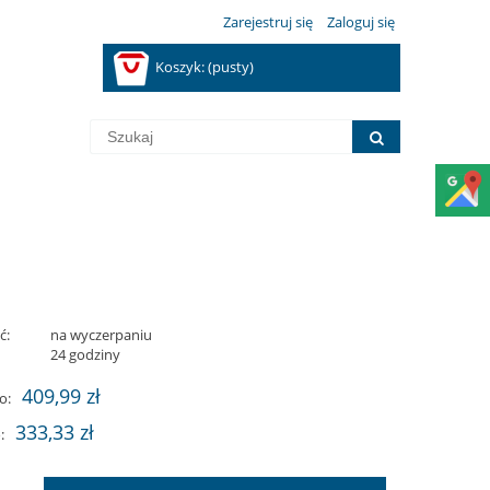
Zarejestruj się
Zaloguj się
Koszyk:
(pusty)
ć:
na wyczerpaniu
:
24 godziny
409,99 zł
o:
333,33 zł
: