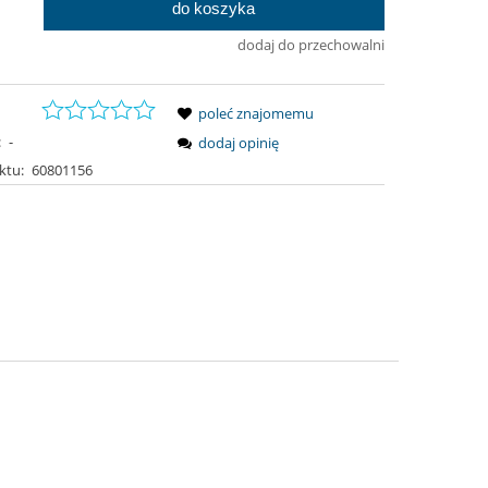
do koszyka
.
dodaj do przechowalni
poleć znajomemu
:
-
dodaj opinię
ktu:
60801156