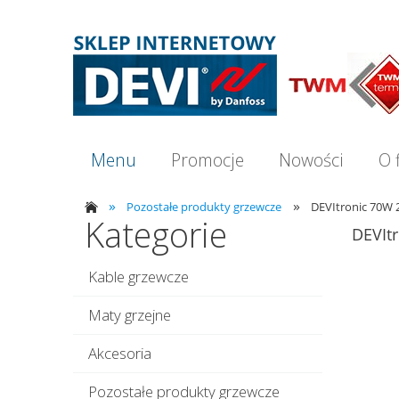
Menu
Promocje
Nowości
O 
»
»
Pozostałe produkty grzewcze
DEVItronic 70W
Kategorie
DEVIt
Kable grzewcze
Maty grzejne
Akcesoria
Pozostałe produkty grzewcze