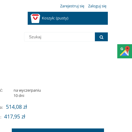
Zarejestruj się
Zaloguj się
Koszyk:
(pusty)
ć:
na wyczerpaniu
:
10 dni
514,08 zł
o:
417,95 zł
: