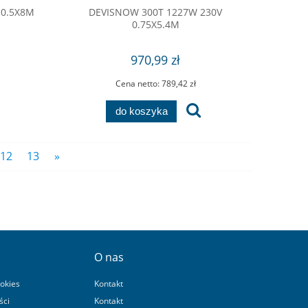
 0.5X8M
DEVISNOW 300T 1227W 230V
0.75X5.4M
970,99 zł
Cena netto:
789,42 zł
do koszyka
12
13
»
O nas
ookies
Kontakt
ści
Kontakt