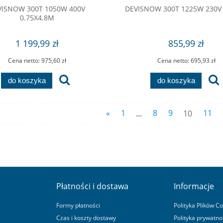
VISNOW 300T 1050W 400V
DEVISNOW 300T 1225W 230V
0.75X4.8M
1 199,99 zł
855,99 zł
Cena netto:
975,60 zł
Cena netto:
695,93 zł
do koszyka
do koszyka
«
1
...
8
9
10
11
Płatności i dostawa
Informacje
Formy płatności
Polityka Plików C
Czas i koszty dostawy
Polityka prywatno